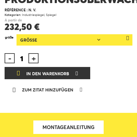
RÉFÉRENCE :
N. V.
Kategorien:
Industriespiegel
,
Spiegel
A partir de
232,50
€
größe
Produktionsüberwachungsspiegel
-
+
Menge
IN DEN WARENKORB
ZUM ZITAT HINZUFÜGEN
MONTAGEANLEITUNG