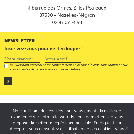
4 bis rue des Ormes, ZI les Poujeaux
37530 - Nazelles-Négron
02 47 57 74 93
NEWSLETTER
Inscrivez-vous pour ne rien louper !
Veuillez nous accorder votre consentement en cochant la case pour confirmer que
vous acceptez de recevoir nos e-mails marketing.
CGV
POLITIQUE DE CONFIDENTIALITÉ
Nous utilisons des cookies pour vous garantir la meilleure
expérience sur notre site web. Ils nous permettent de vous
proposer la meilleure expérience possible. En cliquant sur
© 2026 - CLINIQUE SÉCURITÉ LOGISTIQUE
Accepter, vous consentez à l'utilisation de ces cookies. Vous