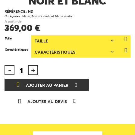
NOIR ET BLANC
RÉFÉRENCE :
ND
Catégories :
Miroir
,
Miroir industriel
,
Miroir routier
A partir de
369,00
€
Taille
Caractéristiques
quantité
-
+
de
Miroir
d'agglomération
noir
et
blanc
AJOUTER AU PANIER
AJOUTER AU DEVIS